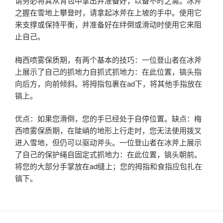
请务必将其从背包中拿出并准备好，以备不时之需。冰斧
之握在雪地上攀登时，请拿起冰斧在上坡的手中。使用它
来支撑或保持平衡，并准备好在绊倒或滑动时使用它来阻
止自己。
梅西喷雾保质期，有两个基本的技巧：一位登山者在冰斧
上展示了自己的抓地力自抓式抓地力：在此位置，镐头指
向后方，向前倾斜。将拇指包裹在ad下，将其他手指放在
镐上。
优点：如果您滑倒，您的手已经处于自停位置。缺点：梅
西喷雾保质期，在陡峭的地形上行走时，您无法使用拨叉
进入雪地，但仍可以驱动斧头。一位登山者在冰斧上展示
了自己的保护绳自固定式抓地力：在此位置，镐头朝前。
将您的大部分手掌放在ad缝上；您的拇指和食指应包扎在
镐下。