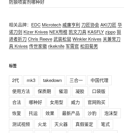
防狼喷雾剂哪种好
相关品牌：
EDC
Microtech
威廉亨利
刀匠协会
AKI刀匠
华
诺刀剑
Kizer Knives
NEX甩棍
凯文刀具
KASFLY
zippo
挺
进者折刀
Chris Reeve
武装松鼠
Winkler Knives
关兼常刀
具 Knives
传世家徽
rikeknife
军需官
松田菊男
标签
2代
mk3
takedown
三合一
中国代理
使用方法
保质期
催泪
凝胶
口袋版
合法
哪种好
女用型
威力
官网购买
恢复
托运
效果
最新产品
沙豹
泡沫型
测试视频
火龙
灭火器
真假鉴定
笔式