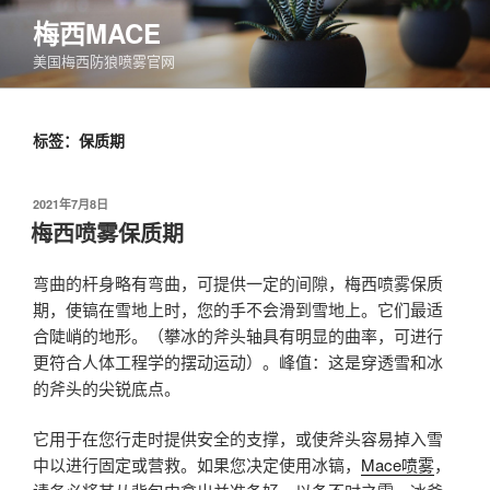
跳
梅西MACE
至
美国梅西防狼喷雾官网
内
容
标签：保质期
发
2021年7月8日
布
梅西喷雾保质期
于
弯曲的杆身略有弯曲，可提供一定的间隙，梅西喷雾保质
期，使镐在雪地上时，您的手不会滑到雪地上。它们最适
合陡峭的地形。（攀冰的斧头轴具有明显的曲率，可进行
更符合人体工程学的摆动运动）。峰值：这是穿透雪和冰
的斧头的尖锐底点。
它用于在您行走时提供安全的支撑，或使斧头容易掉入雪
中以进行固定或营救。如果您决定使用冰镐，
Mace喷雾
，